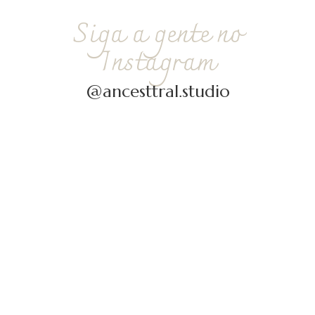
Siga a gente no
Instagram
@ancesttral.studio