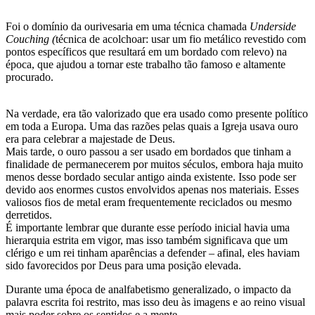
Foi o domínio da ourivesaria em uma técnica chamada
Underside
Couching (
técnica de acolchoar: usar um fio metálico revestido com
pontos específicos que resultará em um bordado com relevo) na
época, que ajudou a tornar este trabalho tão famoso e altamente
procurado.
Na verdade, era tão valorizado que era usado como presente político
em toda a Europa. Uma das razões pelas quais a Igreja usava ouro
era para celebrar a majestade de Deus.
Mais tarde, o ouro passou a ser usado em bordados que tinham a
finalidade de permanecerem por muitos séculos, embora haja muito
menos desse bordado secular antigo ainda existente. Isso pode ser
devido aos enormes custos envolvidos apenas nos materiais. Esses
valiosos fios de metal eram frequentemente reciclados ou mesmo
derretidos.
É importante lembrar que durante esse período inicial havia uma
hierarquia estrita em vigor, mas isso também significava que um
clérigo e um rei tinham aparências a defender – afinal, eles haviam
sido favorecidos por Deus para uma posição elevada.
Durante uma época de analfabetismo generalizado, o impacto da
palavra escrita foi restrito, mas isso deu às imagens e ao reino visual
mais poder sobre os sentidos e a mente.