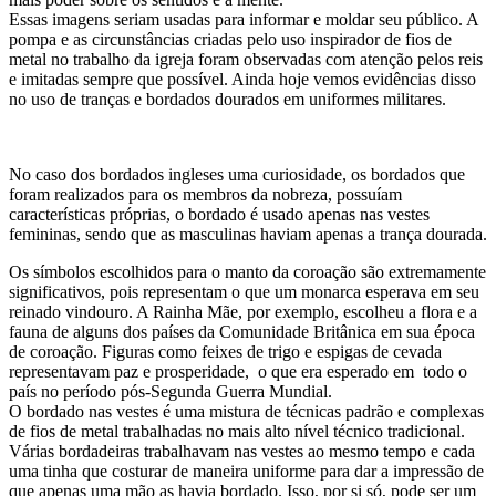
Essas imagens seriam usadas para informar e moldar seu público. A
pompa e as circunstâncias criadas pelo uso inspirador de fios de
metal no trabalho da igreja foram observadas com atenção pelos reis
e imitadas sempre que possível. Ainda hoje vemos evidências disso
no uso de tranças e bordados dourados em uniformes militares.
No caso dos bordados ingleses uma curiosidade, os bordados que
foram realizados para os membros da nobreza, possuíam
características próprias, o bordado é usado apenas nas vestes
femininas, sendo que as masculinas haviam apenas a trança dourada.
Os símbolos escolhidos para o manto da coroação são extremamente
significativos, pois representam o que um monarca esperava em seu
reinado vindouro. A Rainha Mãe, por exemplo, escolheu a flora e a
fauna de alguns dos países da Comunidade Britânica em sua época
de coroação. Figuras como feixes de trigo e espigas de cevada
representavam paz e prosperidade, o que era esperado em todo o
país no período pós-Segunda Guerra Mundial.
O bordado nas vestes é uma mistura de técnicas padrão e complexas
de fios de metal trabalhadas no mais alto nível técnico tradicional.
Várias bordadeiras trabalhavam nas vestes ao mesmo tempo e cada
uma tinha que costurar de maneira uniforme para dar a impressão de
que apenas uma mão as havia bordado. Isso, por si só, pode ser um