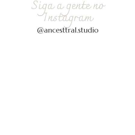
Siga a gente no
Instagram
@ancesttral.studio