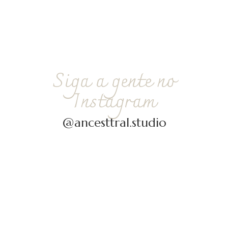
Siga a gente no
Instagram
@ancesttral.studio