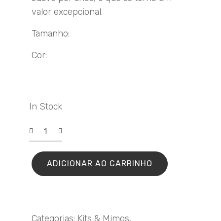
valor excepcional.
Tamanho:
Cor:
In Stock
Tesoura
de
bordado
quantidade
ADICIONAR AO CARRINHO
Categorias:
Kits & Mimos
,