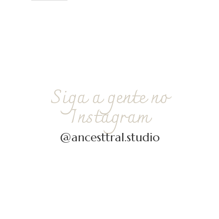
Siga a gente no
Instagram
@ancesttral.studio