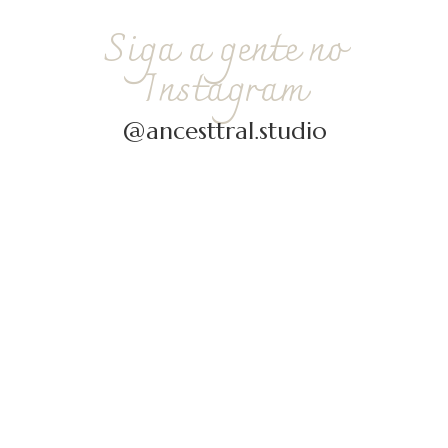
Siga a gente no
Instagram
@ancesttral.studio