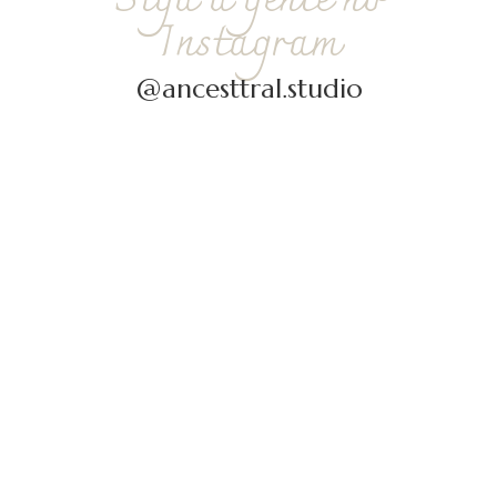
Siga a gente no
Instagram
@ancesttral.studio