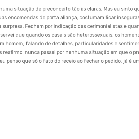
huma situação de preconceito tão às claras. Mas eu sinto q
suas encomendas de porta aliança, costumam ficar insegura
a surpresa. Fecham por indicação das cerimonialistas e qu
ervei que quando os casais são heterossexuais, os homen
m homem, falando de detalhes, particularidades e sentiment
as reafirmo, nunca passei por nenhuma situação em que o pr
eu penso que só o fato do receio ao fechar o pedido, já é um