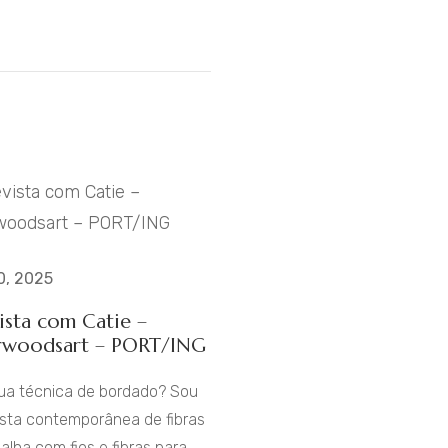
0, 2025
ista com Catie –
rwoodsart – PORT/ING
sua técnica de bordado? Sou
ista contemporânea de fibras
alha com fios e fibras para