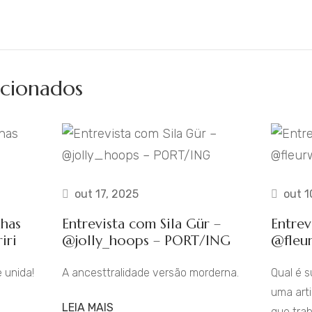
cionados
out 17, 2025
out 1
nhas
Entrevista com Sila Gür –
Entrev
iri
@jolly_hoops – PORT/ING
@fleu
 unida!
A ancesttralidade versão morderna.
Qual é 
uma art
LEIA MAIS
que trab