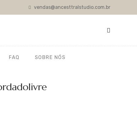
vendas@ancesttralstudio.com.br
FAQ
SOBRE NÓS
ordadolivre