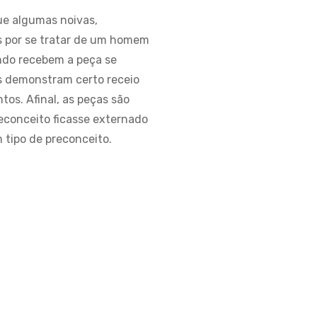
ue algumas noivas,
s por se tratar de um homem
ando recebem a peça se
s demonstram certo receio
os. Afinal, as peças são
econceito ficasse externado
 tipo de preconceito.