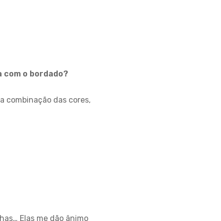
ia com o bordado?
na combinação das cores,
nhas… Elas me dão ânimo