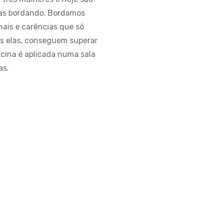
ras bordando. Bordamos
nais e carências que só
as elas, conseguem superar
ina é aplicada numa sala
as.