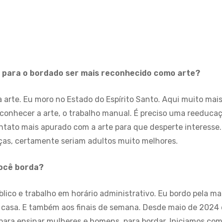
a para o bordado ser mais reconhecido como arte?
 arte. Eu moro no Estado do Espírito Santo. Aqui muito mai
econhecer a arte, o trabalho manual. É preciso uma reeduca
tato mais apurado com a arte para que desperte interesse. 
ças, certamente seriam adultos muito melhores.
você borda?
lico e trabalho em horário administrativo. Eu bordo pela ma
 casa. E também aos finais de semana. Desde maio de 2024 
 para ensinar mulheres e homens para bordar. Iniciamos com