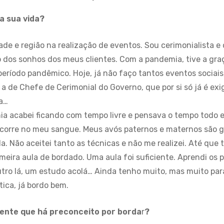
a sua vida?
idade e região na realização de eventos. Sou cerimonialista
ão dos sonhos dos meus clientes. Com a pandemia, tive a gr
período pandêmico. Hoje, já não faço tantos eventos sociai
a de Chefe de Cerimonial do Governo, que por si só já é ex
ia…
a acabei ficando com tempo livre e pensava o tempo todo e
e corre no meu sangue. Meus avós paternos e maternos são gra
. Não aceitei tanto as técnicas e não me realizei. Até que t
eira aula de bordado. Uma aula foi suficiente. Aprendi os po
tro lá, um estudo acolá… Ainda tenho muito, mas muito par
tica, já bordo bem.
sente que há preconceito por borda
r
?